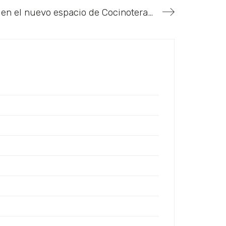
Taller de Aperitivos Veraniegos en el nuevo espacio de Cocinoterapia by Delia