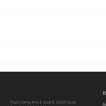
R
Plaza Santa Ana 4, local 5, 05001 Ávila
Av