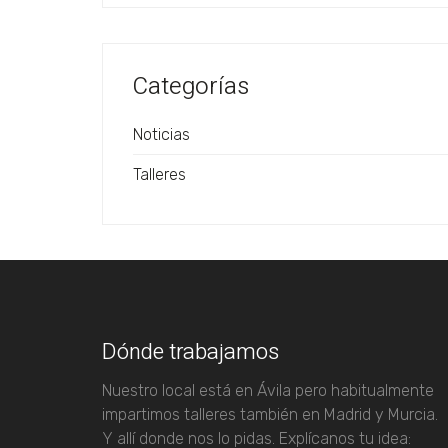
Categorías
Noticias
Talleres
Dónde trabajamos
Nuestro local está en Ávila pero habitualmente
impartimos talleres también en Madrid y Murcia.
Y allí donde nos lo pidas.
Explícanos tu idea: