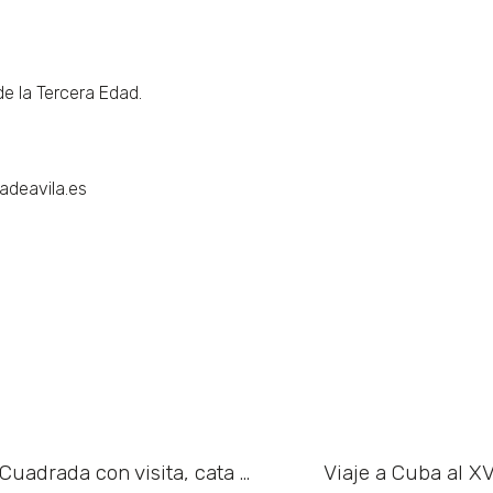
e la Tercera Edad.
adeavila.es
Experiencia Gastro en cervezas Raíz Cuadrada con visita, cata y taller