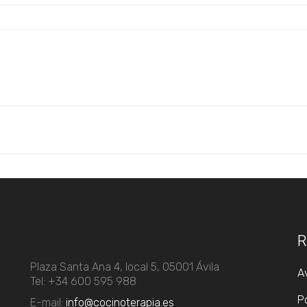
R
Plaza Santa Ana 4, local 5, 05001 Ávila
Av
Tel: +34 600 595 988
Po
E-mail:
info@cocinoterapia.es